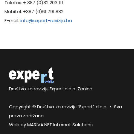
Telefax: + 387 (0)32 203 111
Mobitel: +387 (0)61 791 882
E-mail:
info@expert-revizija.ba
Društvo za reviziju Expert d.o.o. Zenica
Copyright © Društvo za reviziju "Expert" d.o.o. • Sva
prava zadržana
Web by
MARIVA.NET Internet Solutions