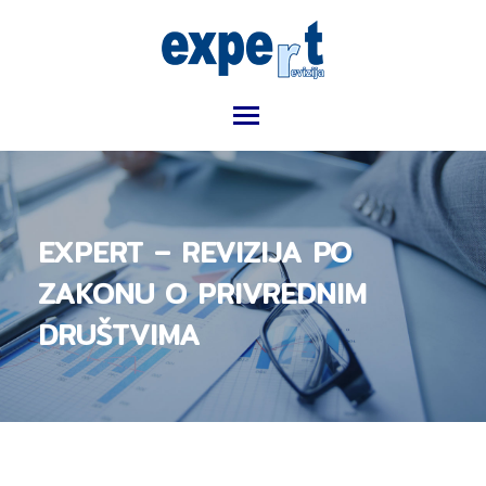
Skip
to
content
Toggle main menu visibility
EXPERT – REVIZIJA PO
ZAKONU O PRIVREDNIM
DRUŠTVIMA